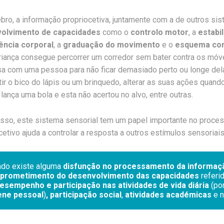
bro, a informação propriocetiva, juntamente com a de outros si
olvimento de capacidades
como o
controlo motor
, a
estabi
ência corporal
, a
graduação do movimento
e o
esquema cor
riança consegue percorrer um corredor sem bater contra os móv
a com uma pessoa para não ficar demasiado perto ou longe dela
tir o bico do lápis ou um brinquedo, alterar as suas ações qua
lança uma bola e esta não acertou no alvo, entre outras.
sso, este sistema sensorial tem um papel importante no proces
cetivo ajuda a controlar a resposta a outros estímulos sensoriais
do existe alguma
 disfunção no processamento da informaçã
prometimento do desenvolvimento das capacidades
 referi
esempenho e participação nas atividades de vida diária 
(po
ene pessoal
)
, participação social
, 
atividades académicas
 e 