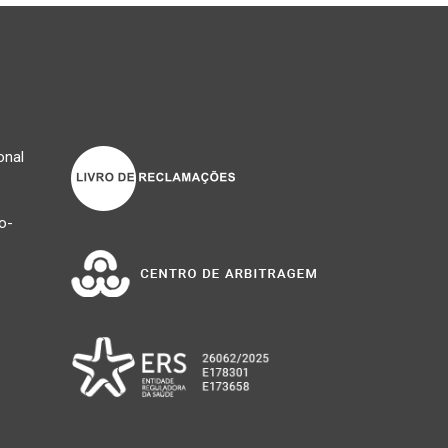
onal
o-