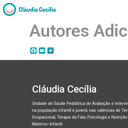
Autores Adic
F
E
S
a
m
h
c
a
a
e
i
r
b
l
e
o
Cláudia Cecília
o
k
Unidade de Saúde Pediátrica de Avaliação e Interv
na população infantil e juvenil, nas valências de Ter
Ocupacional, Terapia da Fala, Psicologia e Nutrição
Materno-Infantil.