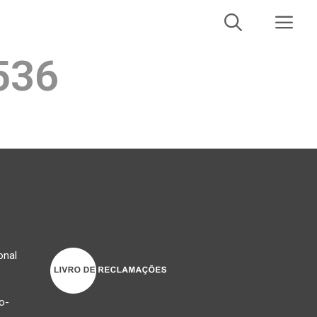
536
onal
o-