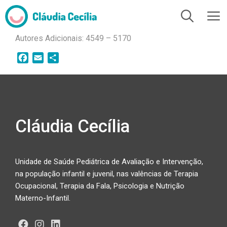
Autores Adicionais: 4549 – 5170
F
E
S
a
m
h
c
a
a
e
i
r
b
l
e
o
Cláudia Cecília
o
k
Unidade de Saúde Pediátrica de Avaliação e Intervenção,
na população infantil e juvenil, nas valências de Terapia
Ocupacional, Terapia da Fala, Psicologia e Nutrição
Materno-Infantil.