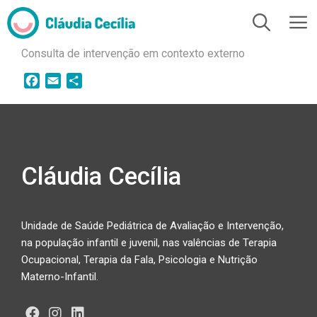
Consulta de intervenção em contexto externo
F
E
S
a
m
h
c
a
a
e
i
r
b
l
e
o
Cláudia Cecília
o
k
Unidade de Saúde Pediátrica de Avaliação e Intervenção,
na população infantil e juvenil, nas valências de Terapia
Ocupacional, Terapia da Fala, Psicologia e Nutrição
Materno-Infantil.