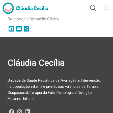
Relatório/ Informação Clínica
F
E
S
a
m
h
c
a
a
e
i
r
b
l
e
o
Cláudia Cecília
o
k
Unidade de Saúde Pediátrica de Avaliação e Intervenção,
na população infantil e juvenil, nas valências de Terapia
Ocupacional, Terapia da Fala, Psicologia e Nutrição
Materno-Infantil.