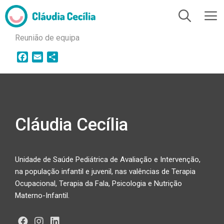
Reunião de equipa
F
E
S
a
m
h
c
a
a
e
i
r
b
l
e
o
Cláudia Cecília
o
k
Unidade de Saúde Pediátrica de Avaliação e Intervenção,
na população infantil e juvenil, nas valências de Terapia
Ocupacional, Terapia da Fala, Psicologia e Nutrição
Materno-Infantil.