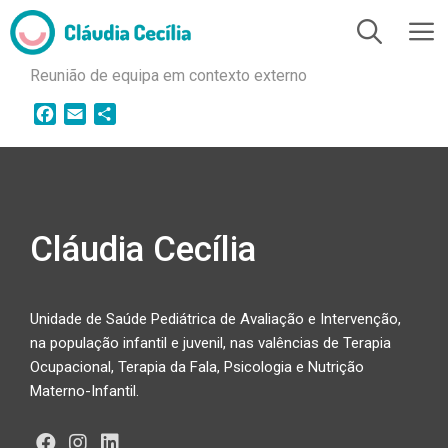
Reunião de equipa em contexto externo
F
E
S
a
m
h
c
a
a
e
i
r
b
l
e
o
Cláudia Cecília
o
k
Unidade de Saúde Pediátrica de Avaliação e Intervenção,
na população infantil e juvenil, nas valências de Terapia
Ocupacional, Terapia da Fala, Psicologia e Nutrição
Materno-Infantil.