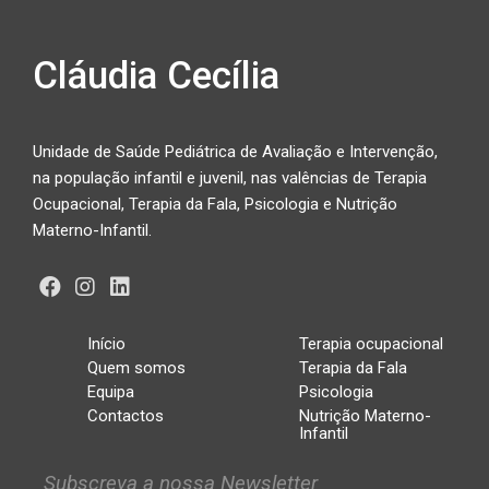
b
l
e
o
Cláudia Cecília
o
k
Unidade de Saúde Pediátrica de Avaliação e Intervenção,
na população infantil e juvenil, nas valências de Terapia
Ocupacional, Terapia da Fala, Psicologia e Nutrição
Materno-Infantil.
Início
Terapia ocupacional
Quem somos
Terapia da Fala
Equipa
Psicologia
Contactos
Nutrição Materno-
Infantil
Subscreva a nossa Newsletter