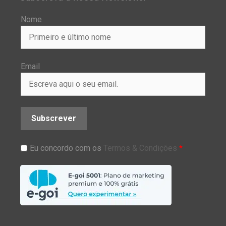
Nome
Email
Subscrever
Eu concordo com os
Termos & Condições
*