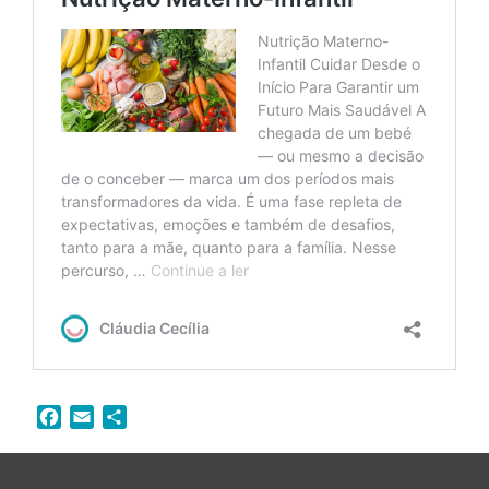
F
E
S
a
m
h
c
a
a
e
i
r