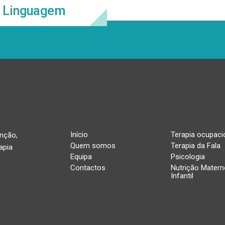
a Linguagem
Início
Terapia ocupaci
enção,
Quem somos
Terapia da Fala
apia
Equipa
Psicologia
Contactos
Nutrição Matern
Infantil