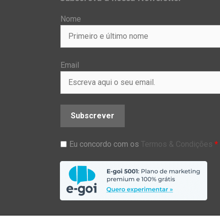
Nome
Email
Subscrever
Eu concordo com os
Termos & Condições
*