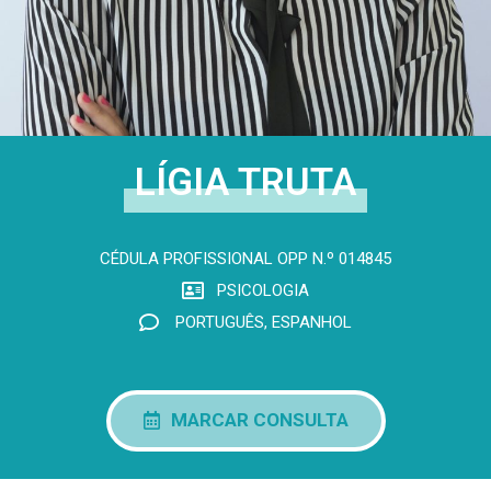
LÍGIA TRUTA
CÉDULA PROFISSIONAL OPP N.º 014845​
PSICOLOGIA
PORTUGUÊS, ESPANHOL
MARCAR CONSULTA