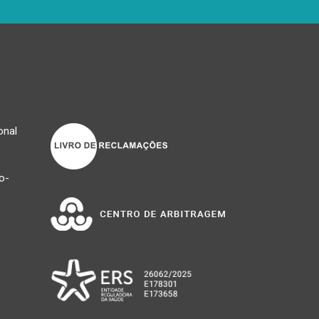
onal
o-