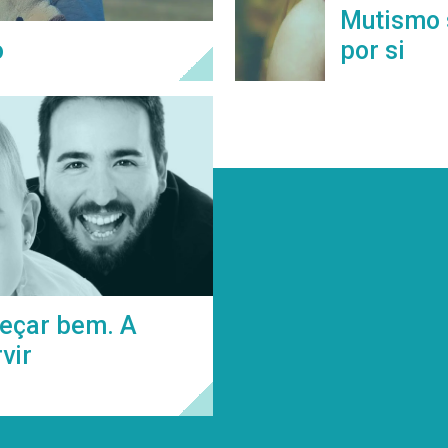
Mutismo s
o
por si
eçar bem. A
vir